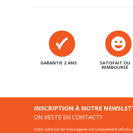
GARANTIE 2 ANS
SATISFAIT OU
REMBOURSÉ
INSCRIPTION À NOTRE NEWSLET
ON RESTE EN CONTACT?
Votre adresse de messagerie est uniquement utilisée p
d'information de basika.fr. Vous pouvez à tout moment
intégré dans la newsletter.