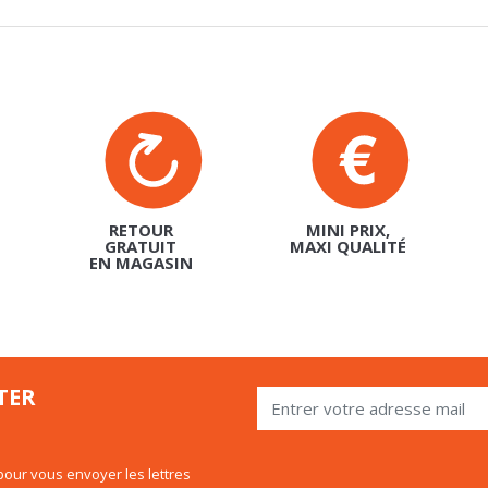
RETOUR
MINI PRIX,
GRATUIT
MAXI QUALITÉ
EN MAGASIN
TER
our vous envoyer les lettres
 utiliser le lien de désabonnement