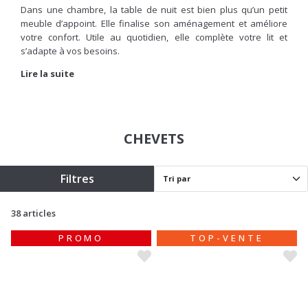
Dans une chambre, la table de nuit est bien plus qu’un petit
meuble d’appoint. Elle finalise son aménagement et améliore
votre confort. Utile au quotidien, elle complète votre lit et
s’adapte à vos besoins.
C’est pourquoi, chez Basika, nous vous proposons une belle
Lire la suite
sélection de chevets au sein de notre collection de
meubles
pour la chambre
. Du modèle classique en bois à la version plus
design, vous pouvez trouver celui qui sublimera votre
décoration.
CHEVETS
Filtres
38 articles
PROMO
TOP-VENTE