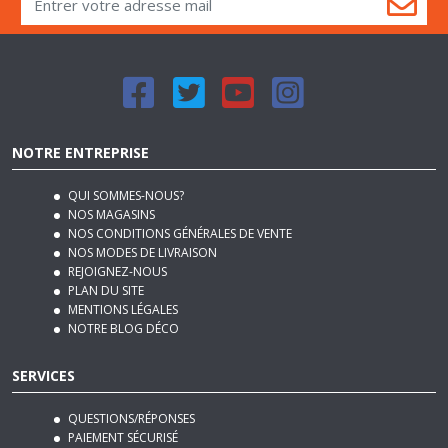
Cela vous laisse le choix et permet de trouver la table de nuit
idéale pour votre chambre.
Un chevet aux lignes épurées pour une chambre
contemporaine
Le chevet moderne pour la chambre se caractérise par son
NOTRE ENTREPRISE
minimalisme. Les poignées des 2 tiroirs sont discrètes, les pieds
fins, les finitions sobres. Cela se traduit aussi par un mélange
QUI SOMMES-NOUS?
de textures comme l'association de :
NOS MAGASINS
NOS CONDITIONS GÉNÉRALES DE VENTE
revêtements laqués et mats
NOS MODES DE LIVRAISON
effet bois et métal
effets bois et béton.
REJOIGNEZ-NOUS
PLAN DU SITE
MENTIONS LÉGALES
A retenir : la table de nuit existe aujourd’hui en différents styles
NOTRE BLOG DÉCO
chez Basika, du plus classique au plus moderne.
SERVICES
Comment bien choisir une table de nuit
QUESTIONS/RÉPONSES
pour chambre ?
PAIEMENT SÉCURISÉ