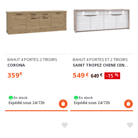
BAHUT 4 PORTES 2 TIROIRS
BAHUT 4 PORTES ET 2 TIROIRS
CORONA
SAINT TROPEZ CHENE CENDRÉ/BLANC BRILLANT
359
549
€
€
€
%
649
-15
En stock
En stock
Expédié sous 24/72h
Expédié sous 24/72h