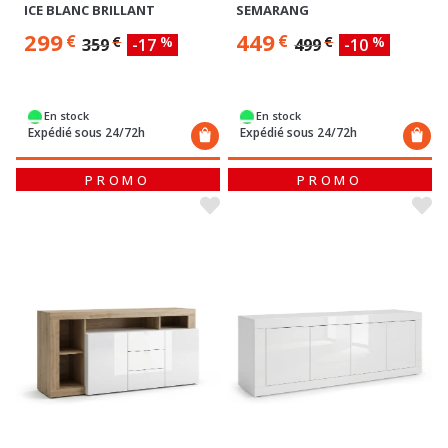
ICE BLANC BRILLANT
SEMARANG
299
449
€
€
€
%
€
%
359
-17
499
-10
En stock
En stock
Expédié sous 24/72h
Expédié sous 24/72h
PROMO
PROMO