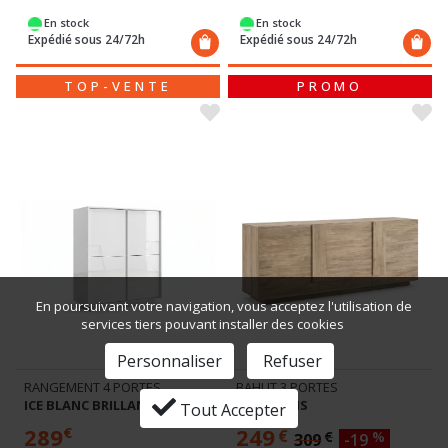
En stock
En stock
Expédié sous 24/72h
Expédié sous 24/72h
TOP-VENTE
PROMO
En poursuivant votre navigation, vous acceptez l'utilisation de
services tiers pouvant installer des cookies
Personnaliser
Refuser
RANGEMENT 4 PORTES
BAHUT 3 PORTES
ICE BLANC BRILLANT
KASPI BOIS
Tout Accepter
289
249
€
€
€
%
309
-19