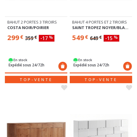
BAHUT 2 PORTES 3 TIROIRS
BAHUT 4 PORTES ET 2 TIROIRS
COSTA NOIR/POIRIER
SAINT TROPEZ NOYER/BLANC BRILLANT
299
549
€
€
€
%
€
%
359
-17
649
-15
En stock
En stock
Expédié sous 24/72h
Expédié sous 24/72h
TOP-VENTE
TOP-VENTE