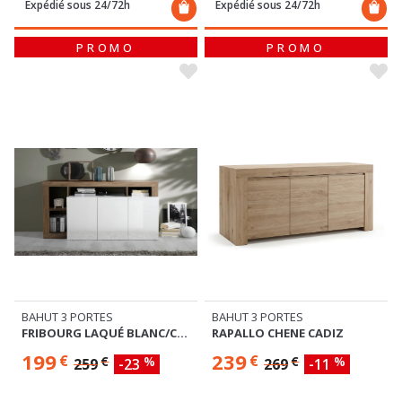
Expédié sous 24/72h
Expédié sous 24/72h
PROMO
PROMO
BAHUT 3 PORTES
BAHUT 3 PORTES
FRIBOURG LAQUÉ BLANC/CHENE MERCURE
RAPALLO CHENE CADIZ
199
239
€
€
€
%
€
%
259
-23
269
-11