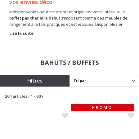
vos envies déco
Indispensables pour structurer et organiser votre intérieur, le
buffet pas cher
et le
bahut
s’imposent comme des meubles de
rangement à la fois pratiques et esthétiques. Disponibles en
différents modèles sur notre boutique en ligne, ils vous aident
Lire la suite
à optimiser l’espace de votre pièce tout en affirmant son style.
Ainsi, ils trouvent aussi bien leur place dans un salon, un séjour
ou au cœur d’une
salle à manger complète
.
Alors n’attendez plus ! Découvrez notre collection pensée pour
BAHUTS / BUFFETS
tous les budgets et tous les goûts !
Filtres
204 articles
( 1 - 60 )
PROMO