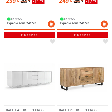
239
249
€
€
€
%
€
%
269
-11
299
-17
En stock
En stock
Expédié sous 24/72h
Expédié sous 24/72h
PROMO
PROMO
BAHUT 4 PORTES 3 TIROIRS
BAHUT 2 PORTES 3 TIROIRS