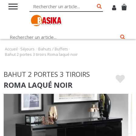
Accueil
·
Séjours
·
Bahuts / Buffets
·
Bahut 2 portes 3 tiroirs Roma laqué noir
BAHUT 2 PORTES 3 TIROIRS
ROMA LAQUÉ NOIR