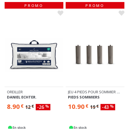
PROMO
PROMO
OREILLER
JEU 4 PIEDS POUR SOMMIER METAL H20
DANIEL ECHTER.
PIEDS SOMMIERS
8.90
10.90
€
€
€
%
€
%
12
-26
19
-43
En stock
En stock