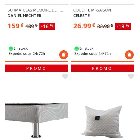
SURMATELAS MÉMOIRE DE FORME
COUETTE MI-SAISON
DANIEL HECHTER
CELESTE
159
26.99
€
€
€
%
€
%
189
-16
32.90
-18
En stock
En stock
Expédié sous 24/72h
Expédié sous 24/72h
PROMO
PROMO