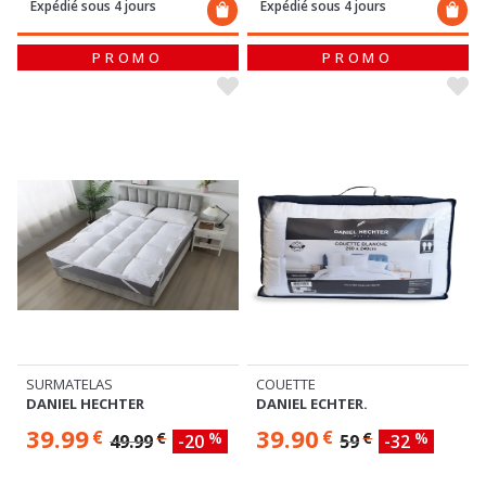
Expédié sous 4 jours
Expédié sous 4 jours
PROMO
PROMO
SURMATELAS
COUETTE
DANIEL HECHTER
DANIEL ECHTER.
39.99
39.90
€
€
€
%
€
%
49.99
-20
59
-32