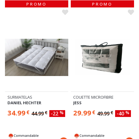
PROMO
PROMO
SURMATELAS
COUETTE MICROFIBRE
DANIEL HECHTER
JESS
34.99
29.99
€
€
€
%
€
%
44.99
-22
49.99
-40
Commandable
Commandable