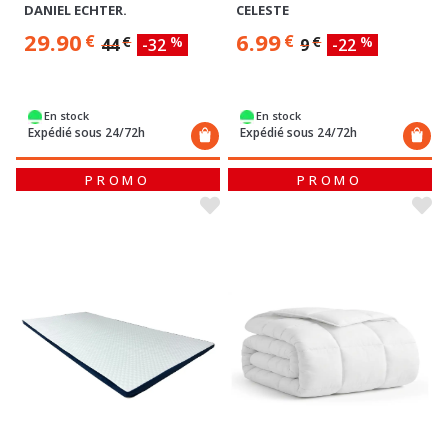
DANIEL ECHTER.
CELESTE
29.90
6.99
€
€
€
%
€
%
44
-32
9
-22
En stock
En stock
Expédié sous 24/72h
Expédié sous 24/72h
PROMO
PROMO