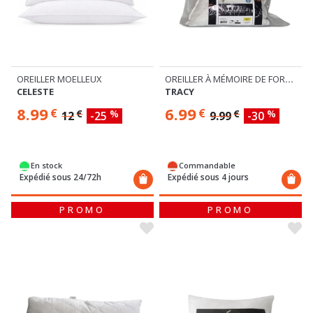
OREILLER MOELLEUX
OREILLER À MÉMOIRE DE FORME
CELESTE
TRACY
8.99
6.99
€
€
€
%
€
%
12
-25
9.99
-30
En stock
Commandable
Expédié sous 24/72h
Expédié sous 4 jours
PROMO
PROMO