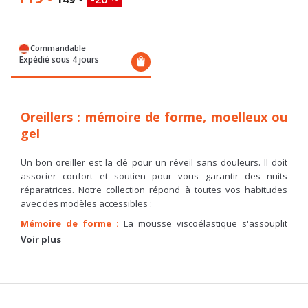
Commandable
Expédié sous 4 jours
Oreillers : mémoire de forme, moelleux ou
gel
Un bon oreiller est la clé pour un réveil sans douleurs. Il doit
associer confort et soutien pour vous garantir des nuits
réparatrices. Notre collection répond à toutes vos habitudes
avec des modèles accessibles :
Mémoire de forme :
La mousse viscoélastique s'assouplit
sous votre poids et épouse précisément vos courbes. C'est le
Voir plus
complément idéal d'un
matelas mémoire de forme
pour un
soulagement total.
Moelleux :
Pour ceux qui recherchent un accueil douillet et
enveloppant.
Gel :
Une technologie idéale pour réguler la température si