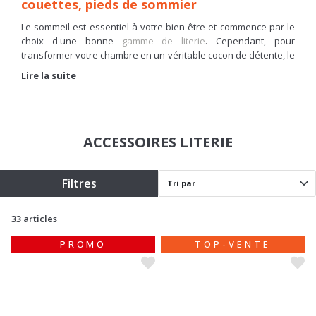
couettes, pieds de sommier
Le sommeil est essentiel à votre bien-être et commence par le
choix d'une bonne
gamme de literie
. Cependant, pour
transformer votre chambre en un véritable cocon de détente, le
matelas et le sommier ne font pas tout. Il est indispensable de
Lire la suite
les compléter avec des accessoires de qualité.
Chez Basika, nous savons que l'achat d'un couchage ne se fait
pas au hasard. C’est pourquoi nous vous proposons une
sélection complète d'
accessoires literie pas chers
. Des
ACCESSOIRES LITERIE
oreillers
aux
couettes
et
traversins
, en passant par les
pieds de sommier, les surmatelas et les protège-matelas, vous
profitez d'un rapport qualité-prix imbattable pour équiper votre
Filtres
chambre sans vous ruiner.
33 articles
PROMO
TOP-VENTE