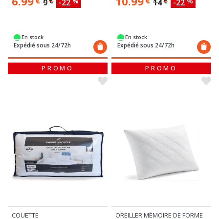
6.99
10.99
€
€
€
%
€
%
9
-22
14
-22
En stock
En stock
Expédié sous 24/72h
Expédié sous 24/72h
PROMO
PROMO
COUETTE
OREILLER MÉMOIRE DE FORME