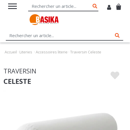
Accueil
·
Literies
·
Accessoires literie
·
Traversin Celeste
TRAVERSIN
CELESTE