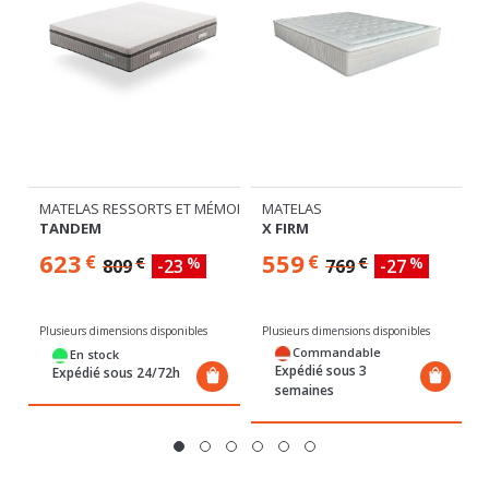
MATELAS RESSORTS ET MÉMOIRE DE FORME SOFT
MATELAS
TANDEM
X FIRM
623
559
€
€
€
%
€
%
809
-23
769
-27
Plusieurs dimensions disponibles
Plusieurs dimensions disponibles
Commandable
En stock
Expédié sous 3
Expédié sous 24/72h
semaines