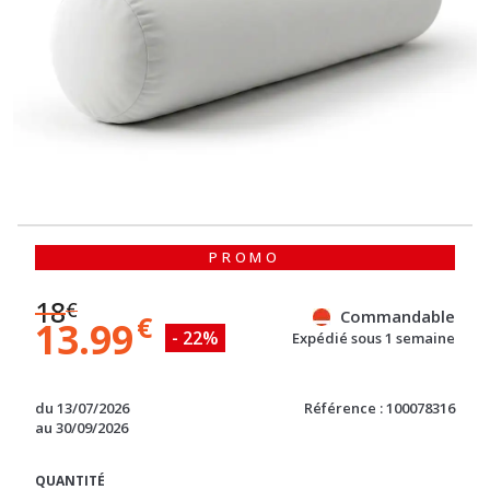
PROMO
18
€
Commandable
€
13.99
- 22%
Expédié sous 1 semaine
du 13/07/2026
Référence : 100078316
au 30/09/2026
QUANTITÉ
Voir la description détaillée
-
+