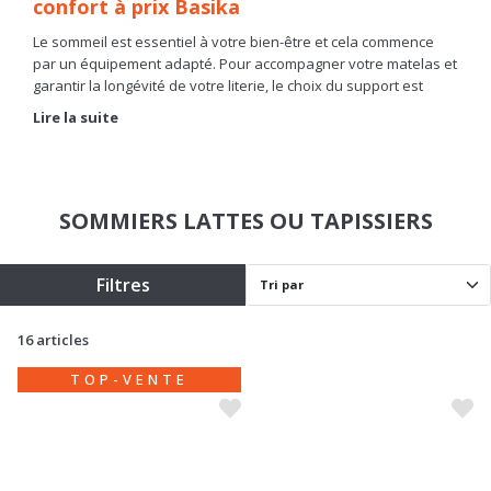
confort à prix Basika
Le sommeil est essentiel à votre bien-être et cela commence
par un équipement adapté. Pour accompagner votre matelas et
garantir la longévité de votre literie, le choix du support est
crucial. Chez Basika, nous vous proposons une
gamme de
Lire la suite
literie pas cher
pour transformer votre chambre en un véritable
cocon de détente. Que vous recherchiez un
sommier
tapissier pas cher
ou un
sommier à lattes en bois
, vous
trouverez ici le modèle idéal au meilleur rapport qualité-prix.
SOMMIERS LATTES OU TAPISSIERS
Filtres
16 articles
TOP-VENTE