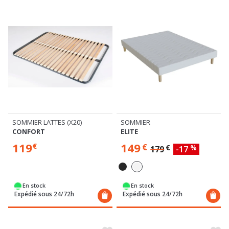
SOMMIER LATTES (X20)
SOMMIER
CONFORT
ELITE
119
149
€
€
€
%
179
-17
En stock
En stock
Expédié sous 24/72h
Expédié sous 24/72h