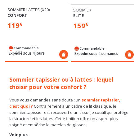
SOMMIER LATTES (X20)
SOMMIER
CONFORT
ELITE
119
159
€
€
Commandable
Commandable
Expédié sous 4 jours
Expédié sous 4 semaines
Sommier tapissier ou à lattes : lequel
choisir pour votre confort ?
Vous vous demandez sans doute : un
sommier tapissier,
c'est quoi ?
Contrairement à un cadre de lit classique, le
sommier tapissier est recouvert d'un tissu (le coutil) qui protège
la structure et les lattes. Cette finition offre un aspect plus
soigné et empêche le matelas de glisser.
À l'inverse, le
sommier à lattes
apparentes privilégie une
Voir plus