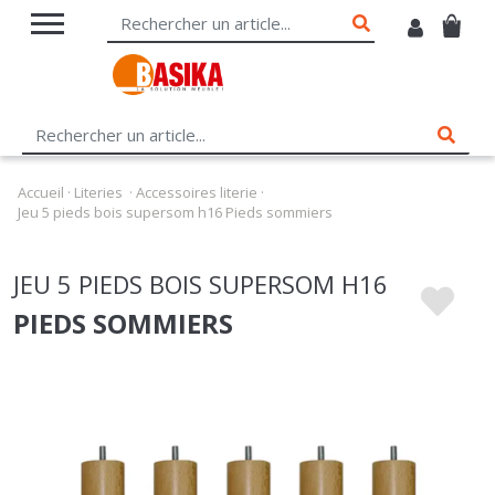
Accueil
·
Literies
·
Accessoires literie
·
Jeu 5 pieds bois supersom h16 Pieds sommiers
JEU 5 PIEDS BOIS SUPERSOM H16
PIEDS SOMMIERS