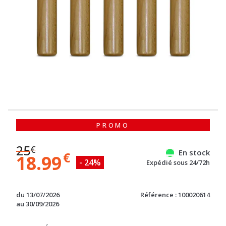
PROMO
25
€
En stock
€
18.99
- 24%
Expédié sous 24/72h
du 13/07/2026
Référence : 100020614
au 30/09/2026
QUANTITÉ