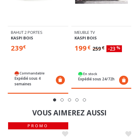
E
BAHUT 2 PORTES
MEUBLE TV
KASPI BOIS
KASPI BOIS
239
199
€
€
€
%
259
-23
Commandable
En stock
Expédié sous 4
Expédié sous 24/72h
semaines
VOUS AIMEREZ AUSSI
PROMO