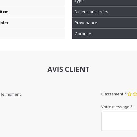
Type
40 cm
Dimensions tiroirs
bler
Provenance
Garantie
AVIS CLIENT
Classement *
 le moment.
Votre message *