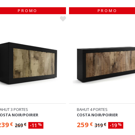
PROMO
PROMO
AHUT 3 PORTES
BAHUT 4 PORTES
OSTA NOIR/POIRIER
COSTA NOIR/POIRIER
239
259
€
€
€
%
€
%
269
-11
319
-19