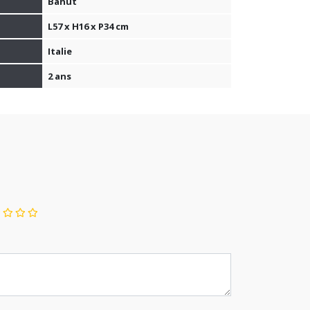
Bahut
L57 x H16 x P34 cm
Italie
2 ans