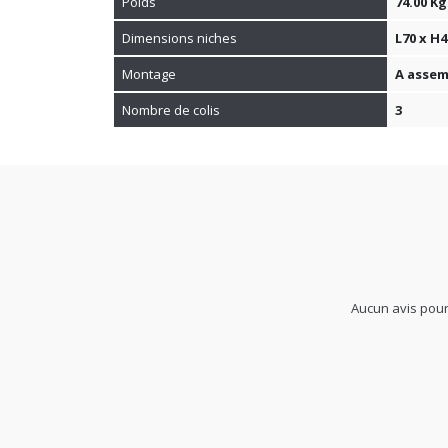
Poids
74.00 Kg
Dimensions niches
L70 x H
Montage
A assem
Nombre de colis
3
Aucun avis pour