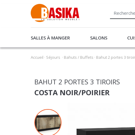
SALLES À MANGER
SALONS
CUI
Accueil
·
Séjours
·
Bahuts / Buffets
·
Bahut 2 portes 3 tiroi
BAHUT 2 PORTES 3 TIROIRS
COSTA NOIR/POIRIER