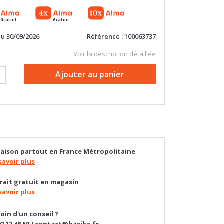
Gratuit
Gratuit
au 30/09/2026
Référence : 100063737
Voir la description détaillée
+
Ajouter au panier
raison partout en France Métropolitaine
savoir plus
rait gratuit en magasin
savoir plus
oin d'un conseil ?
92 12 48 50 / contact@basika.fr