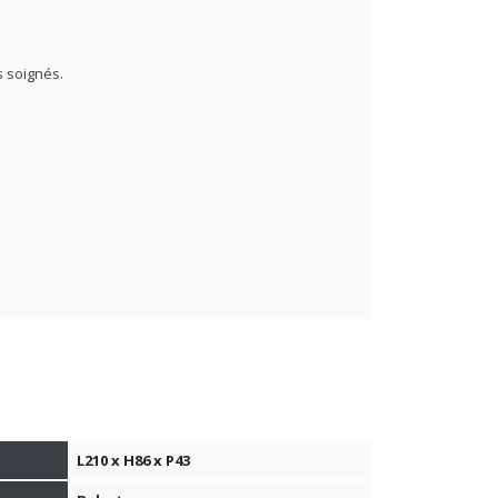
s soignés.
L210 x H86 x P43