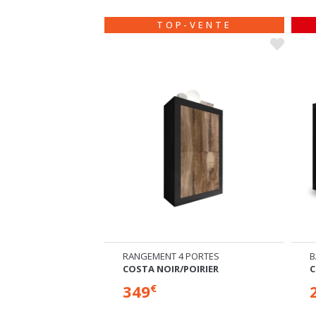
ROMO
TOP-VENTE
TES VITRÉÉS
RANGEMENT 4 PORTES
B
OIRIER
COSTA NOIR/POIRIER
C
349
€
€
%
-8