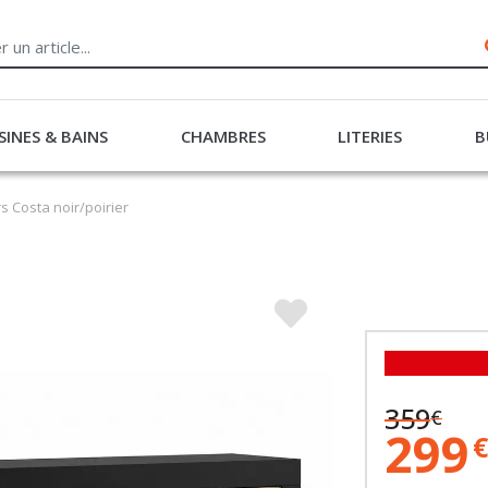
SINES & BAINS
CHAMBRES
LITERIES
B
rs Costa noir/poirier
359
€
299