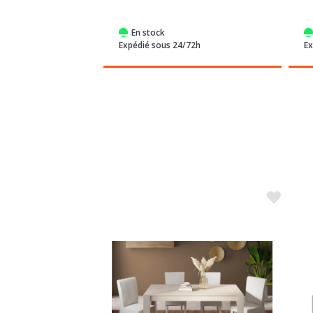
En stock
/72h
Expédié sous 24/72h
Ex