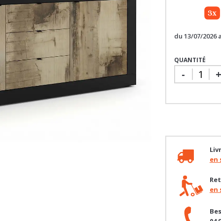
du 13/07/2026
QUANTITÉ
-
Liv
en 
Ret
en 
Bes
04 