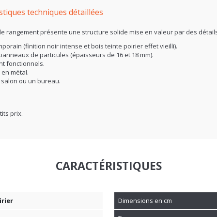
istiques techniques détaillées
 de rangement présente une structure solide mise en valeur par des détail
rain (finition noir intense et bois teinte poirier effet vieilli).
panneaux de particules (épaisseurs de 16 et 18 mm).
nt fonctionnels.
 en métal.
 salon ou un bureau.
its prix.
CARACTÉRISTIQUES
irier
Dimensions en cm