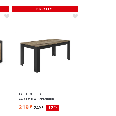
PROMO
TOP-V
TABLE DE REPAS
TABLE BASSE
COSTA NOIR/POIRIER
COSTA NOIR/POI
219
169
€
€
€
%
249
-12