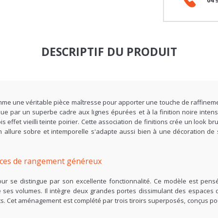
DESCRIPTIF DU PRODUIT
me une véritable pièce maîtresse pour apporter une touche de raffineme
e par un superbe cadre aux lignes épurées et à la finition noire inten
ffet vieilli teinte poirier. Cette association de finitions crée un look b
allure sobre et intemporelle s'adapte aussi bien à une décoration de s
spaces de rangement généreux
jour se distingue par son excellente fonctionnalité. Ce modèle est pen
e ses volumes. Il intègre deux grandes portes dissimulant des espaces d
s. Cet aménagement est complété par trois tiroirs superposés, conçus pour 