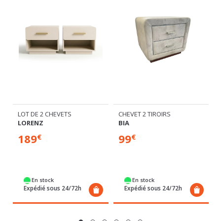
CHEVET 2 TIROIRS
LOT DE 2 CHEVETS 2 TIROIRS
BIA
LENYBELARDO
99
139
€
€
Commandable
En stock
Expédié sous 2
Expédié sous 24/72h
semaines