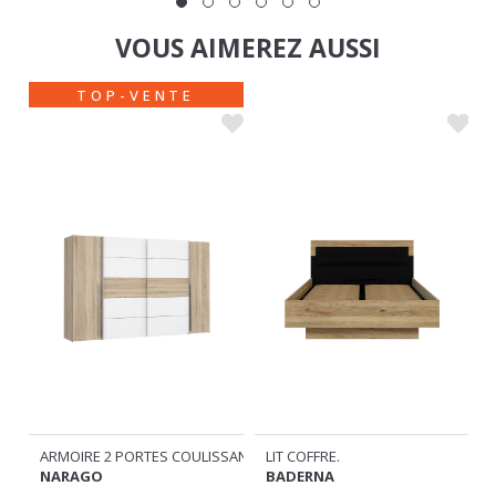
VOUS AIMEREZ AUSSI
LIT COFFRE.
COMMODE
LISSANTES+ 2 BATTANTES
BADERNA
BELLEVUE CHENE/SABLE
659
329
€
€