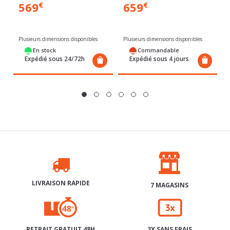
Plusieurs dimensions disponibles
es
Commandable
En stock
Expédié sous 4 jours
Expédié sous 24/72h
LIVRAISON RAPIDE
7 MAGASINS
RETRAIT GRATUIT 48H
3X SANS FRAIS