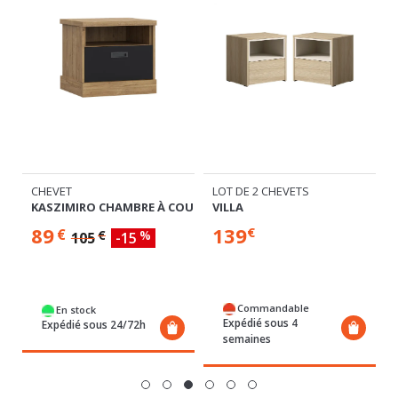
CHEVET
LOT DE 2 CHEVETS
KASZIMIRO CHAMBRE À COUCHER
VILLA
89
139
€
€
€
%
105
-15
Commandable
En stock
Expédié sous 4
Expédié sous 24/72h
semaines