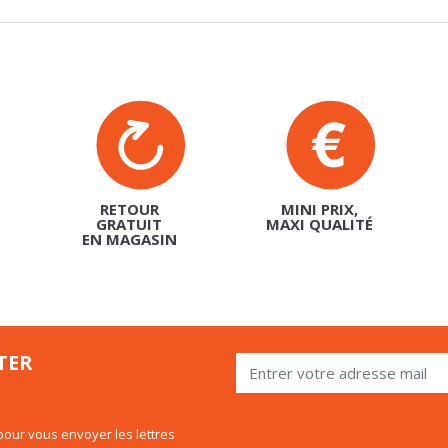
RETOUR
MINI PRIX,
GRATUIT
MAXI QUALITÉ
EN MAGASIN
TER
our vous envoyer les lettres
 utiliser le lien de désabonnement