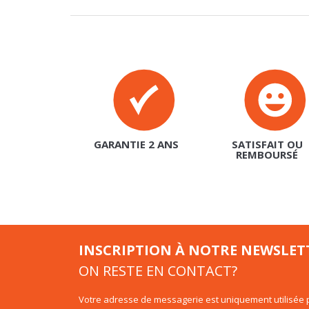
GARANTIE 2 ANS
SATISFAIT OU
REMBOURSÉ
INSCRIPTION À NOTRE NEWSLET
ON RESTE EN CONTACT?
Votre adresse de messagerie est uniquement utilisée p
d'information de basika.fr. Vous pouvez à tout moment
intégré dans la newsletter.