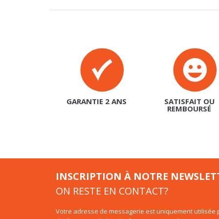
GARANTIE 2 ANS
SATISFAIT OU
REMBOURSÉ
INSCRIPTION À NOTRE NEWSLET
ON RESTE EN CONTACT?
Votre adresse de messagerie est uniquement utilisée p
d'information de basika.fr. Vous pouvez à tout moment
intégré dans la newsletter.