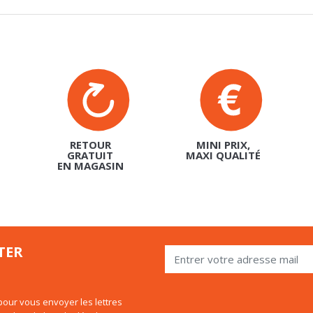
RETOUR
MINI PRIX,
GRATUIT
MAXI QUALITÉ
EN MAGASIN
TER
our vous envoyer les lettres
 utiliser le lien de désabonnement