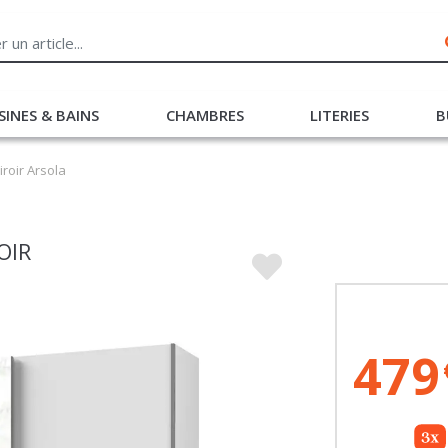
SINES & BAINS
CHAMBRES
LITERIES
B
roir Arsola
OIR
479