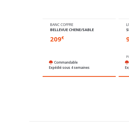
RTE 2 TIROIRS
BANC COFFRE
L
BELLEVUE CHENE/SABLE
S
209
€
P
Commandable
/72h
Expédié sous 4 semaines
Ex