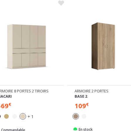
NTES
RMOIRE 8 PORTES 2 TIROIRS
ARMOIRE 2 PORTES
ACARI
BASE 2
569
109
€
€
+ 1
En stock
Commandable
Expédié sous 24/72h
pédié sous 4 semaines