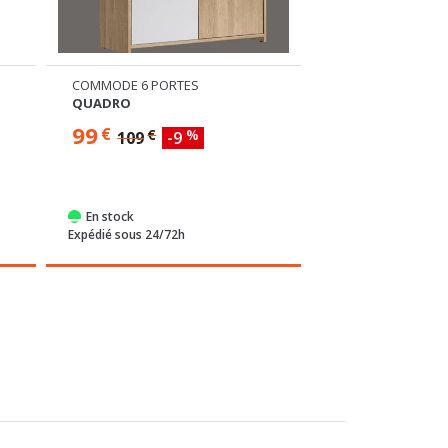
COMMODE 6 PORTES
LIT COFFRE.
QUADRO
BADERNA
99
659
€
€
€
%
109
-9
Plusieurs dimensions di
En stock
Commandable
Expédié sous 24/72h
Expédié sous 4 sem