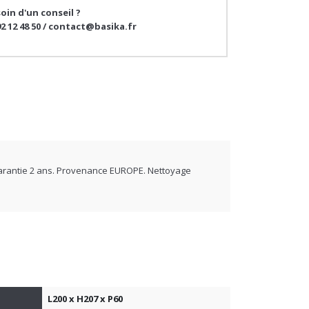
92 12 48 50 / contact@basika.fr
 Garantie 2 ans. Provenance EUROPE. Nettoyage
L200 x H207 x P60
4