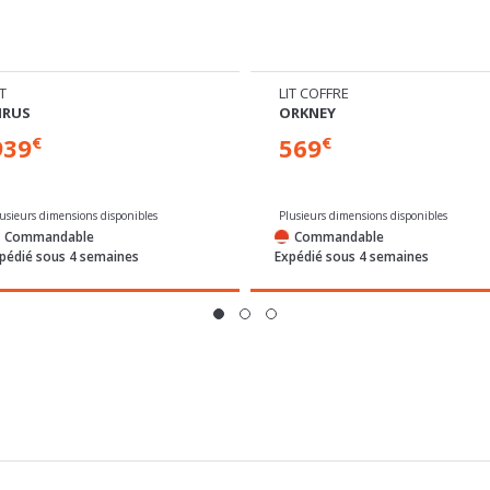
IT
LIT COFFRE
IRUS
ORKNEY
939
569
€
€
lusieurs dimensions disponibles
Plusieurs dimensions disponibles
Commandable
Commandable
pédié sous 4 semaines
Expédié sous 4 semaines