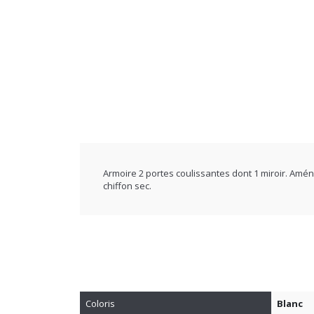
Armoire 2 portes coulissantes dont 1 miroir. Amé
chiffon sec.
Coloris
Blanc
Poids
172.00 K