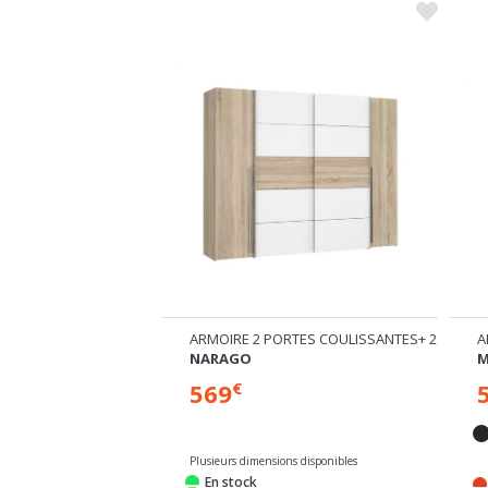
RTES COULISSANTES DONT 1 MIROIR
ARMOIRE 2 PORTES COULISSANTES+ 2 BATTA
A
NARAGO
M
569
€
ns disponibles
Plusieurs dimensions disponibles
e
En stock
semaines
Expédié sous 24/72h
Ex