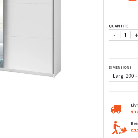
QUANTITÉ
-
DIMENSIONS
Liv
en 
Ret
en 
Bes