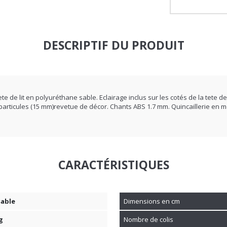
DESCRIPTIF DU PRODUIT
te de lit en polyuréthane sable. Eclairage inclus sur les cotés de la tete d
articules (15 mm)revetue de décor. Chants ABS 1.7 mm. Quincaillerie en m
CARACTÉRISTIQUES
able
Dimensions en cm
g
Nombre de colis