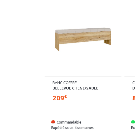
CHEVET GAUCHE SÉPARÉ
ENE/SABLE
BELLEVUE CHENE/SABLE
B
89
€
e
En stock
semaines
Expédié sous 24/72h
Ex