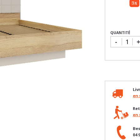
QUANTITÉ
-
Liv
en 
Ret
en 
Bes
04 