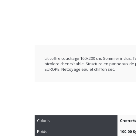
Lit coffre couchage 160x200 cm. Sommier inclus. Te
bicolore chene/sable. Structure en panneaux de p
EUROPE. Nettoyage eau et chiffon sec.
Coloris
Chene/s
Poids
100.00 K