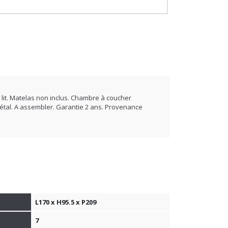
e lit. Matelas non inclus. Chambre à coucher
étal. A assembler. Garantie 2 ans. Provenance
L170 x H95.5 x P209
7