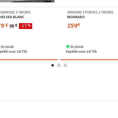
RMOIRE 3 PORTES 2 TIROIRS
COMMODE 1 PORTE 3 TIROIRS
OKKARO
EDWAL
259
229
€
€
En stock
Commandable
pédié sous 24/72h
Expédié sous 4 semaines