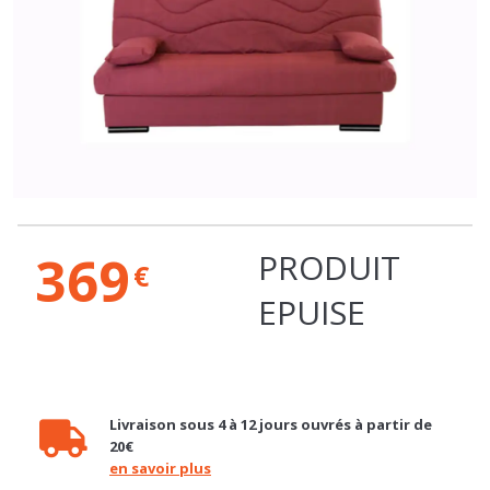
369
PRODUIT
€
EPUISE
Livraison sous 4 à 12 jours ouvrés à partir de
20€
en savoir plus
Retrait gratuit en magasin
en savoir plus