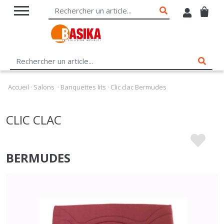
Accueil
·
Salons
·
Banquettes lits
·
Clic clac Bermudes
CLIC CLAC
BERMUDES