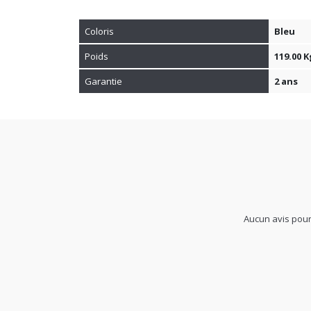
Coloris
Bleu
Poids
119.00 K
Garantie
2 ans
Aucun avis pour