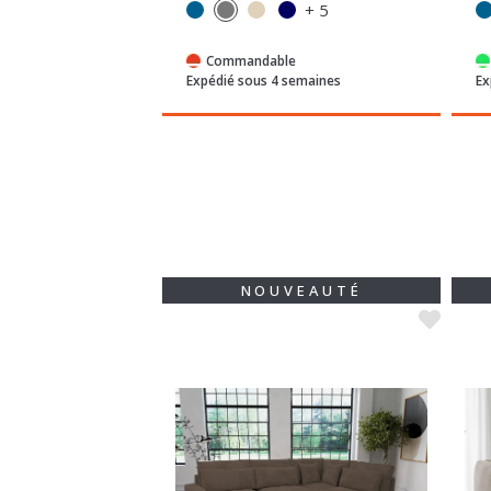
e
Commandable
semaines
Expédié sous 4 semaines
Ex
VEAUTÉ
NOUVEAUTÉ