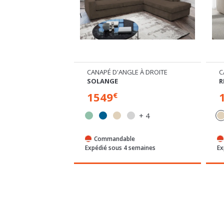
SIBLE AVEC DOSSIER AVANCE/RECULE
CANAPÉ D'ANGLE À DROITE
C
SOLANGE
R
1549
€
+ 1
+ 4
e
Commandable
semaines
Expédié sous 4 semaines
Ex