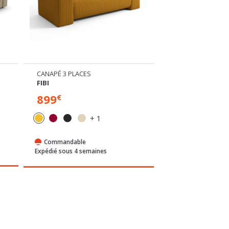
CANAPÉ 3 PLACES
CANAPÉ 3 PLACES
FIBI
FIBI
899
899
€
€
+ 1
Commandable
Commandable
Expédié sous 4 semaines
Expédié sous 4 sem