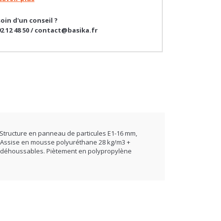
oin d'un conseil ?
92 12 48 50 / contact@basika.fr
 Structure en panneau de particules E1-16 mm,
e. Assise en mousse polyuréthane 28 kg/m3 +
er déhoussables. Piètement en polypropylène