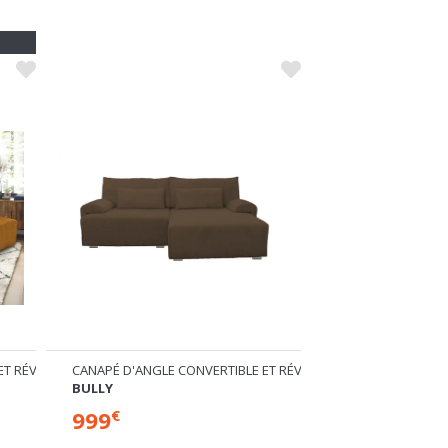
NOUVE
ET RÉVERSIBLE
CANAPÉ D'ANGLE CONVERTIBLE ET RÉVERSIBLE
CANAPÉ D'ANGLE C
BULLY
BULLY
999
959
€
€
+ 5