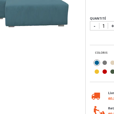
QUANTITÉ
-
COLORIS
Liv
en 
Ret
en 