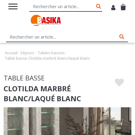
Accueil
·
Séjours
·
Tables basses
·
Table basse Clotilda marbré blanc/laqué blanc
TABLE BASSE
CLOTILDA MARBRÉ
BLANC/LAQUÉ BLANC