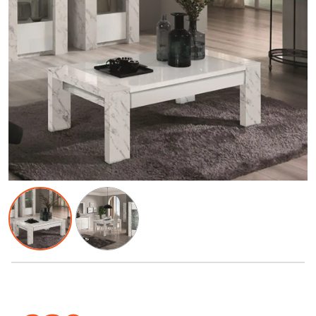
239
€
Commandable
Expédié sous 1 semaine