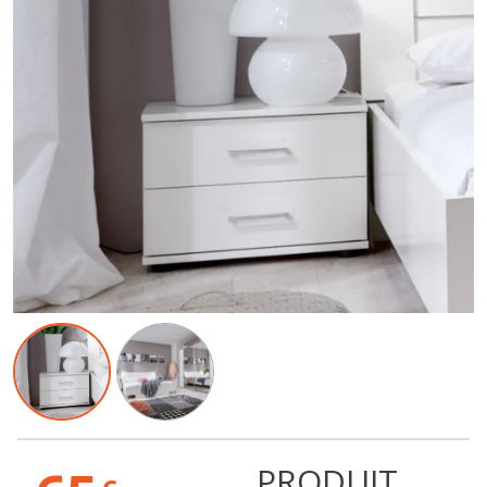
65
PRODUIT
€
EPUISE