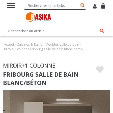
Accueil
·
Cuisines & Bains
·
Meubles salle de bain
·
Miroir+1 colonne Fribourg salle de bain blanc/béton
MIROIR+1 COLONNE
FRIBOURG SALLE DE BAIN
BLANC/BÉTON