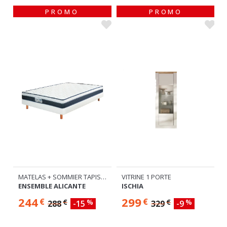
MATELAS + SOMMIER TAPISSIER
VITRINE 1 PORTE
ENSEMBLE ALICANTE
ISCHIA
244
299
€
€
€
%
€
%
288
-15
329
-9
Plusieurs dimensions disponibles
Commandable
En stock