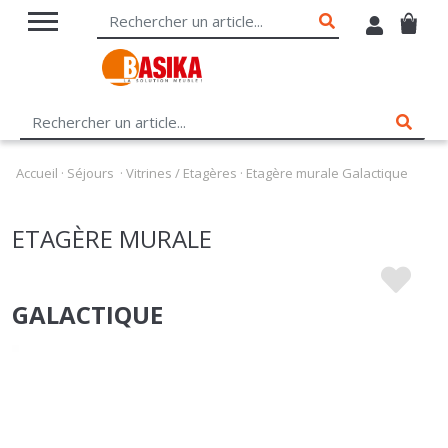
Accueil
·
Séjours
·
Vitrines / Etagères
·
Etagère murale Galactique
ETAGÈRE MURALE
GALACTIQUE