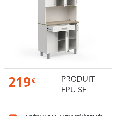
219
PRODUIT
€
EPUISE
Livraison sous 4 à 12 jours ouvrés à partir de
20€
en savoir plus