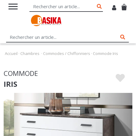
Accueil
·
Chambres
·
Commodes / Chiffonniers
·
Commode Iris
COMMODE
IRIS