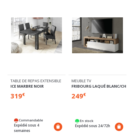
TABLE DE REPAS EXTENSIBLE
MEUBLE TV
ICE MARBRE NOIR
FRIBOURG LAQUÉ BLANC/CHENE
319
249
€
€
P
Commandable
En stock
Expédié sous 4
Expédié sous 24/72h
semaines