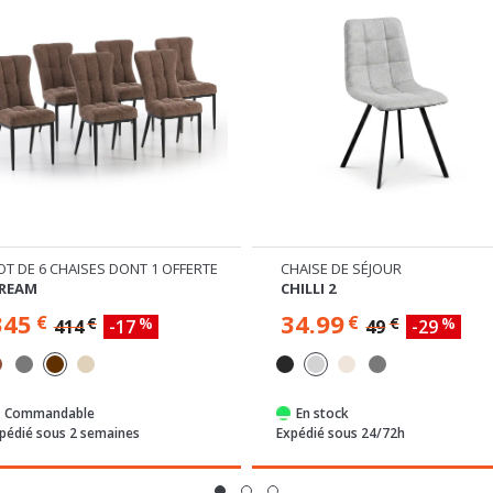
OT DE 6 CHAISES DONT 1 OFFERTE
CHAISE DE SÉJOUR
REAM
CHILLI 2
345
34.99
€
€
€
%
€
%
414
-17
49
-29
Commandable
En stock
pédié sous 2 semaines
Expédié sous 24/72h