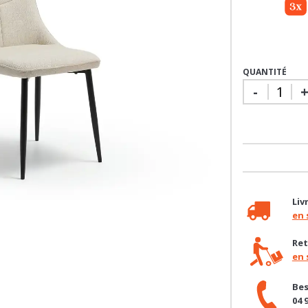
QUANTITÉ
-
Liv
en 
Ret
en 
Bes
04 