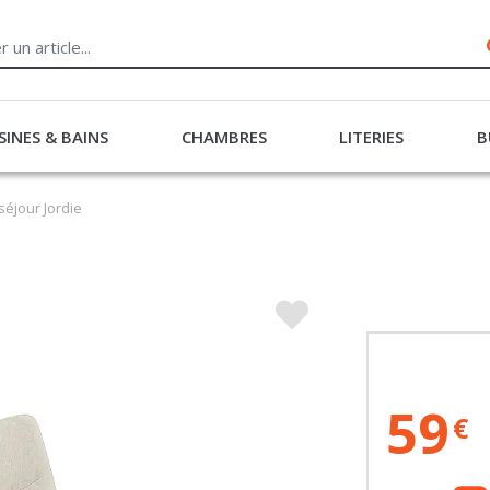
SINES & BAINS
CHAMBRES
LITERIES
B
séjour Jordie
59
€