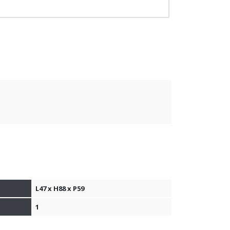
L47 x H88 x P59
1