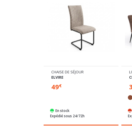
ONNÉE
CHAISE DE SÉJOUR
L
ELVIRE
C
49
€
€
%
9
-24
En stock
/72h
Expédié sous 24/72h
Ex