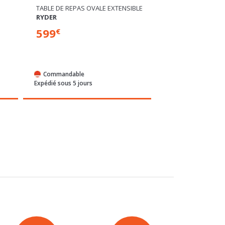
TABLE DE REPAS OVALE EXTENSIBLE
TABOURET DE BAR
RYDER
WILLKA
599
99
€
€
Commandable
Commandable
Expédié sous 5 jours
Expédié sous 5 jour