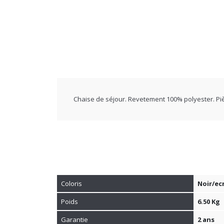
Chaise de séjour. Revetement 100% polyester. Piè
Coloris
Noir/ec
Poids
6.50 Kg
Garantie
2 ans