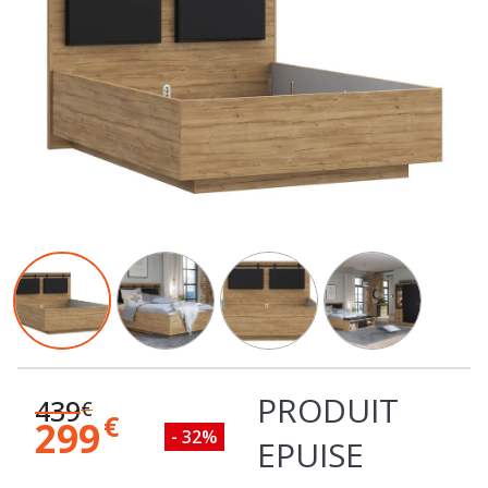
PRODUIT
439
€
€
299
- 32%
EPUISE