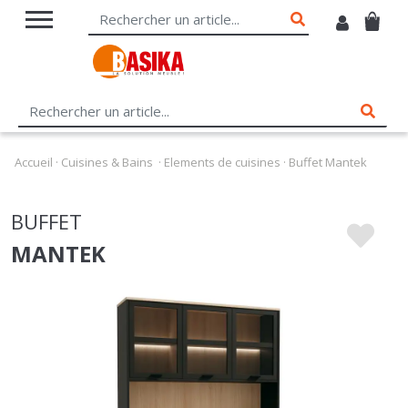
Accueil
·
Cuisines & Bains
·
Elements de cuisines
·
Buffet Mantek
BUFFET
MANTEK