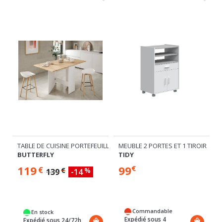
ULAIRE
TABLE DE CUISINE PORTEFEUILLE
MEUBLE 2 PORTES ET 1 TIROIR
BUTTERFLY
TIDY
119
99
€
€
€
%
139
-14
Commandable
En stock
Expédié sous 4
Expédié sous 24/72h
semaines