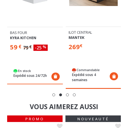
ILOT CENTRAL
BAS FOUR
MANTEK
KYRA KITCHEN
269
59
€
€
€
%
79
-25
Commandable
En stock
Expédié sous 4
Expédié sous 24/72h
semaines
VOUS AIMEREZ AUSSI
PROMO
NOUVEAUTÉ