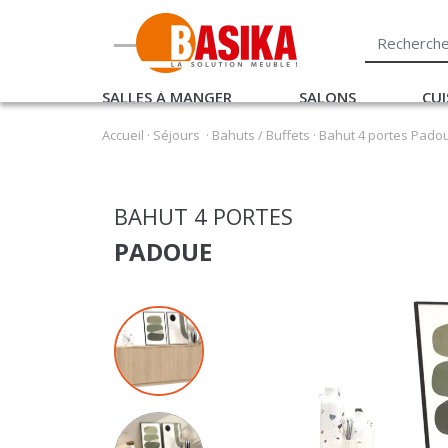
SALLES À MANGER
SALONS
CUI
Accueil
·
Séjours
·
Bahuts / Buffets
·
Bahut 4 portes Pado
BAHUT 4 PORTES
PADOUE