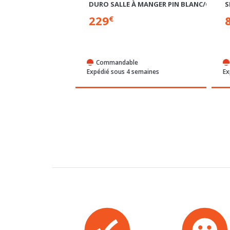
MEUBLE TV
T
DURO SALLE À MANGER PIN BLANC/CHENE
S
229
€
e
Commandable
semaines
Expédié sous 4 semaines
Ex