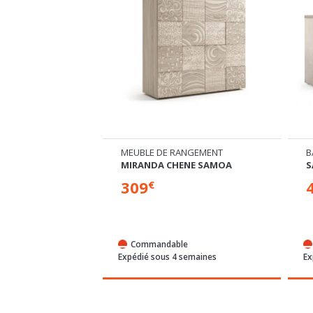
PENDRE
MEUBLE DE RANGEMENT
B
MIRANDA CHENE SAMOA
S
309
€
e
Commandable
semaines
Expédié sous 4 semaines
Ex