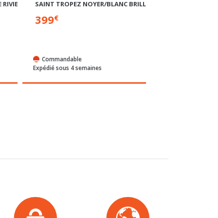
MEUBLE TV
TABLE DE REPAS 
 RIVIERA/CHENE NOIR
SAINT TROPEZ NOYER/BLANC BRILLANT
PONTYPOL BLAN
399
459
€
€
Commandable
Commandable
Expédié sous 4 semaines
Expédié sous 4 sem