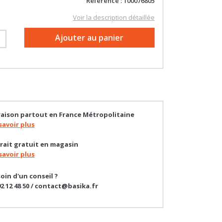
Gratuit
Gratuit
Référence : 100076805
Voir la description détaillée
+
Ajouter au panier
raison partout en France Métropolitaine
savoir plus
rait gratuit en magasin
savoir plus
oin d'un conseil ?
92 12 48 50 / contact@basika.fr