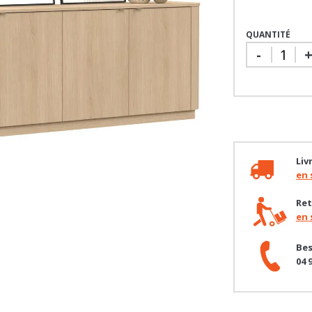
QUANTITÉ
-
Liv
en 
Ret
en 
Bes
04 