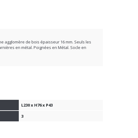
ne agglomère de bois épaisseur 16 mm. Seuls les
arnières en métal. Poignées en Métal. Socle en
L230 x H76 x P43
3