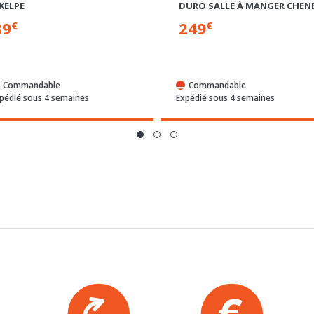
ABLE BASSE
TABLE BASSE RELEVABLE
 ANTIQUE
KELPE
DURO SALLE À MANGER CHENE
89
249
€
€
Commandable
Commandable
pédié sous 4 semaines
Expédié sous 4 semaines