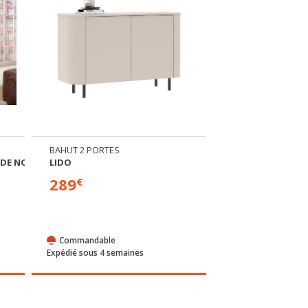
BAHUT 2 PORTES
BAHUT 2 PORTES
DE NOIR
LIDO
PADOUE
289
319
€
€
Commandable
Commandable
Expédié sous 4 semaines
Expédié sous 4 sem