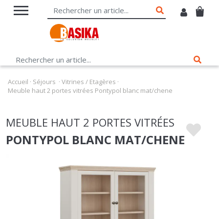
Accueil
·
Séjours
·
Vitrines / Etagères
·
Meuble haut 2 portes vitrées Pontypol blanc mat/chene
MEUBLE HAUT 2 PORTES VITRÉES
PONTYPOL BLANC MAT/CHENE