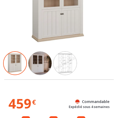
459
€
Commandable
Expédié sous 4 semaines
Gratuit
Gratuit