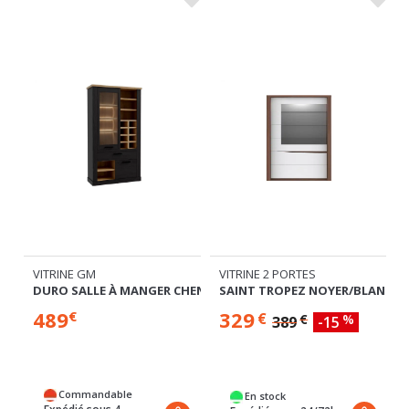
VITRINE GM
VITRINE 2 PORTES
DURO SALLE À MANGER CHENE RIVIERA/CHENE NOIR
SAINT TROPEZ NOYER/BLANC B
489
329
€
€
€
%
389
-15
Commandable
En stock
Expédié sous 4
Expédié sous 24/72h
semaines