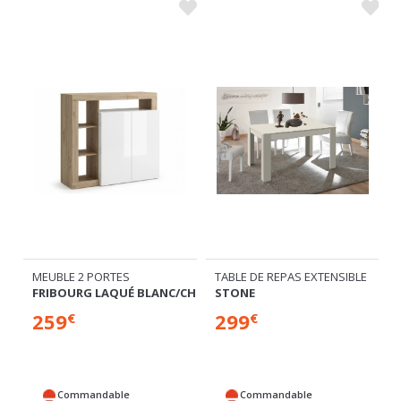
MEUBLE 2 PORTES
TABLE DE REPAS EXTENSIBLE
FRIBOURG LAQUÉ BLANC/CHENE
STONE
259
299
€
€
Commandable
Commandable
Expédié sous 4
Expédié sous 4
semaines
semaines