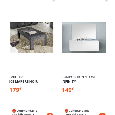
E
TABLE BASSE
COMPOSITION MURALE
ICE MARBRE NOIR
INFINITY
179
149
€
€
Commandable
Commandable
Expédié sous 4
Expédié sous 4
semaines
semaines