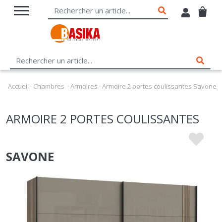
Accueil
·
Chambres
·
Armoires
·
Armoire 2 portes coulissantes Savone
ARMOIRE 2 PORTES COULISSANTES
SAVONE