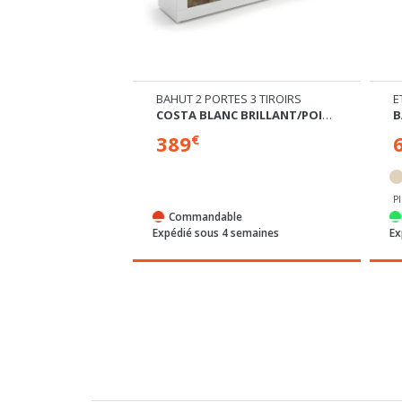
ES
BAHUT 2 PORTES 3 TIROIRS
E
COSTA BLANC BRILLANT/POIRIER
B
389
€
P
e
Commandable
 semaines
Expédié sous 4 semaines
Ex