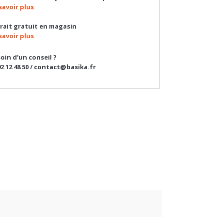
raison sous 4 à 12 jours ouvrés à partir de 20€
savoir plus
rait gratuit en magasin
savoir plus
oin d'un conseil ?
92 12 48 50 / contact@basika.fr