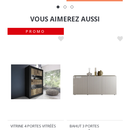
VOUS AIMEREZ AUSSI
PROMO
BAHUT 3 PORTES
VITRINE 4 PORTES VITRÉÉS
RIO LAQUÉ BLANC BRILLANT
COSTA NOIR/POIRIER
339
329
€
€
€
%
359
-8