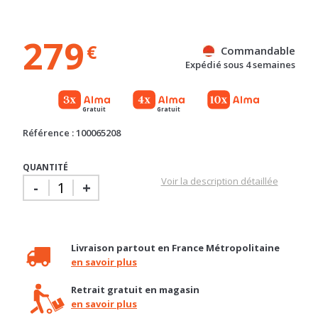
279
€
Commandable
Expédié sous 4 semaines
Gratuit
Gratuit
Référence : 100065208
QUANTITÉ
Voir la description détaillée
-
+
Livraison partout en France Métropolitaine
en savoir plus
Retrait gratuit en magasin
en savoir plus
Besoin d'un conseil ?
04 92 12 48 50 / contact@basika.fr