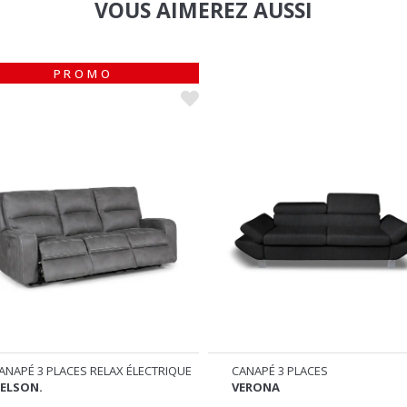
PROMO
ANAPÉ 3 PLACES RELAX ÉLECTRIQUE
CANAPÉ 3 PLACES
ELSON.
VERONA
899
649
€
€
€
%
1099
-18