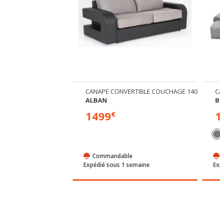
E CONVERTIBLE ET RÉVERSIBLE
CANAPE CONVERTIBLE COUCHAGE 140 CM
C
ALBAN
B
1499
€
+ 5
Commandable
Expédié sous 1 semaine
Ex
/72h