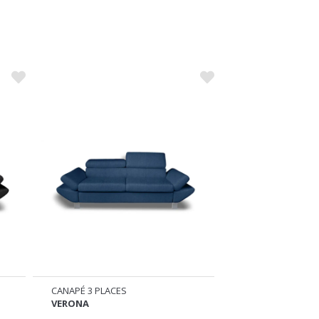
CANAPÉ 3 PLACES
CANAPÉ 3 PLACES
VERONA
FIBI
649
899
€
€