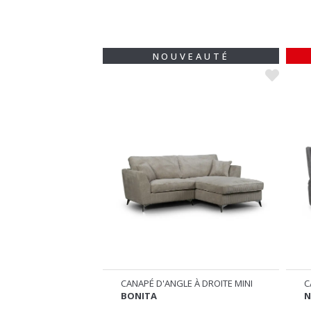
NOUVEAUTÉ
RTIBLE
CANAPÉ D'ANGLE À DROITE MINI
C
BONITA
N
969
€