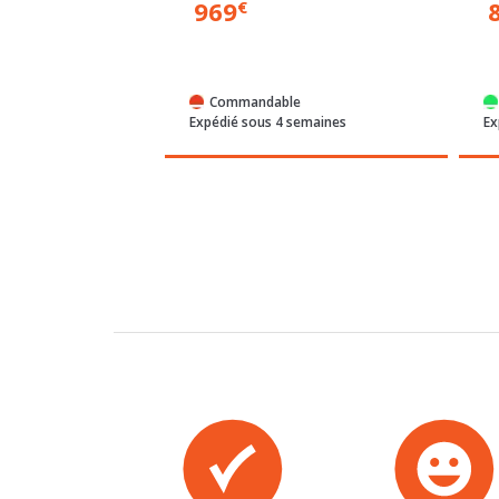
e
Commandable
 semaines
Expédié sous 4 semaines
Ex