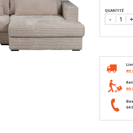
QUANTITÉ
-
Liv
en 
Ret
en 
Bes
04 