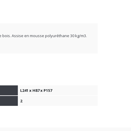
e bois. Assise en mousse polyuréthane 30 kg/m3.
L241 x H87 x P157
2