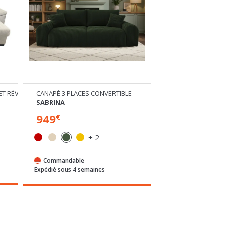
ET RÉVERSIBLE
CANAPÉ 3 PLACES CONVERTIBLE
CANAPÉ D'ANGLE 
SABRINA
SABRINA
949
1159
€
€
+ 2
Commandable
Commandable
Expédié sous 4 semaines
Expédié sous 4 sem