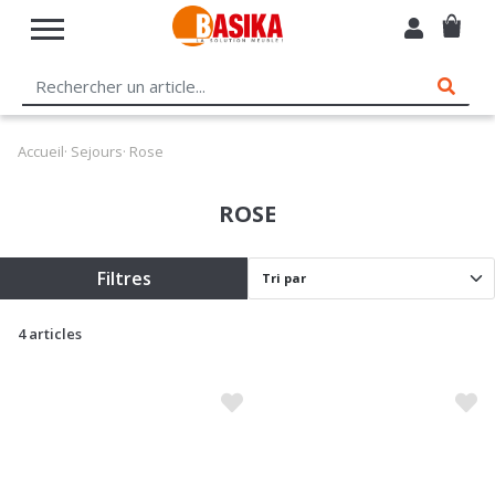
Accueil
·
Sejours
· Rose
ROSE
Filtres
4 articles