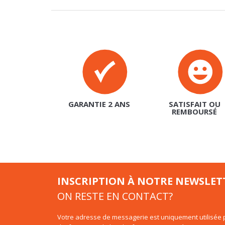
GARANTIE 2 ANS
SATISFAIT OU
REMBOURSÉ
INSCRIPTION À NOTRE NEWSLET
ON RESTE EN CONTACT?
Votre adresse de messagerie est uniquement utilisée p
d'information de basika.fr. Vous pouvez à tout moment
intégré dans la newsletter.