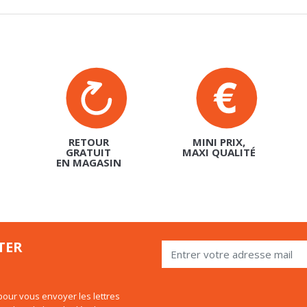
RETOUR
MINI PRIX,
GRATUIT
MAXI QUALITÉ
EN MAGASIN
TER
our vous envoyer les lettres
 utiliser le lien de désabonnement