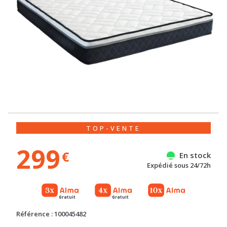
TOP-VENTE
299
€
En stock
Expédié sous 24/72h
Gratuit
Gratuit
Référence : 100045482
QUANTITÉ
Voir la description détaillée