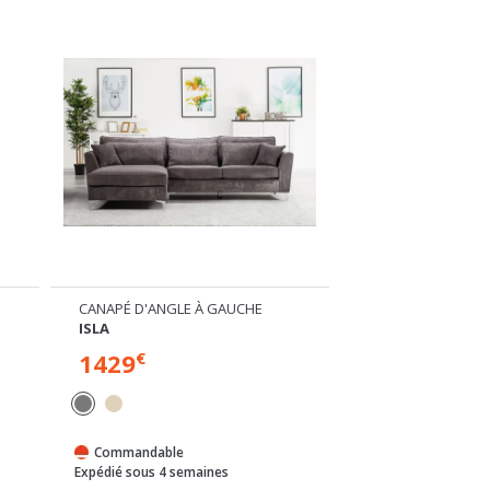
CANAPÉ D'ANGLE À GAUCHE
CANAPÉ D'ANGLE À
ISLA
ISLA
1429
1429
€
€
Commandable
Commandable