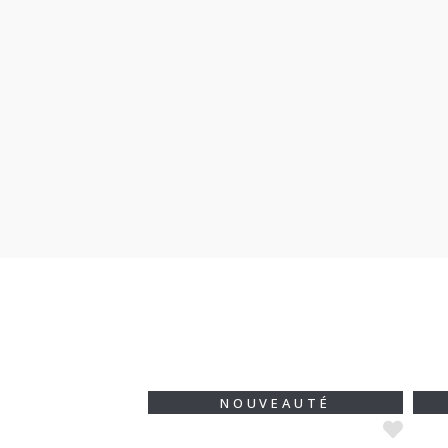
VEAUTÉ
NOUVEAUTÉ