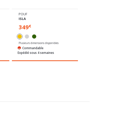
POUF
CABRIOLET
ISLA
BELIZE
349
129
€
€
Plusieurs dimensions disponibles
Commandable
En stock
Expédié sous 4 semaines
Expédié sous 24/72