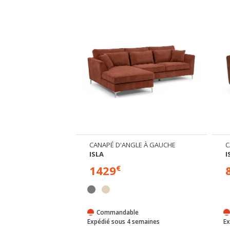
LE EN U
CANAPÉ D'ANGLE À GAUCHE
C
ISLA
I
1429
€
e
Commandable