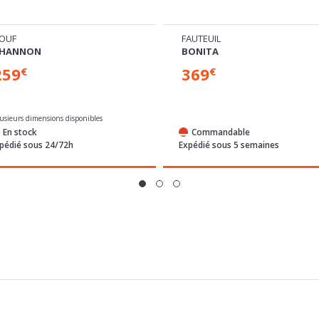
OUF
FAUTEUIL
SHANNON
BONITA
259
369
€
€
lusieurs dimensions disponibles
En stock
Commandable
pédié sous 24/72h
Expédié sous 5 semaines