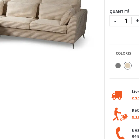
QUANTITÉ
-
COLORIS
Liv
en 
Ret
en 