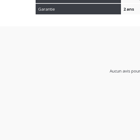
Poids
111.00 K
Garantie
2 ans
Aucun avis pour