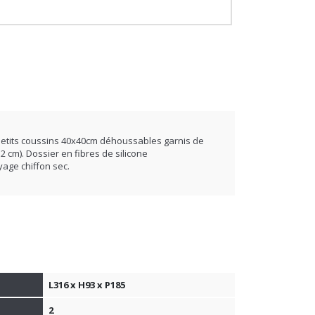
oin d'un conseil ?
92 12 48 50 / contact@basika.fr
petits coussins 40x40cm déhoussables garnis de
 cm). Dossier en fibres de silicone
yage chiffon sec.
L316 x H93 x P185