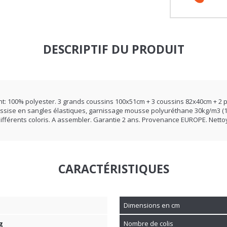
Bes
04 
DESCRIPTIF DU PRODUIT
: 100% polyester. 3 grands coussins 100x51cm + 3 coussins 82x40cm + 2 
). Assise en sangles élastiques, garnissage mousse polyuréthane 30kg/m3 (12
ifférents coloris. A assembler. Garantie 2 ans. Provenance EUROPE. Netto
CARACTÉRISTIQUES
Dimensions en cm