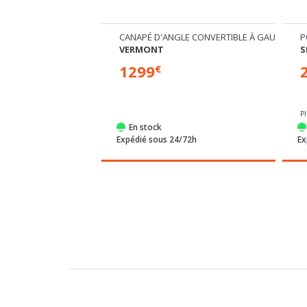
CANAPÉ D'ANGLE CONVERTIBLE À GAUCHE
P
VERMONT
1299
€
ns disponibles
P
e
En stock
semaines
Expédié sous 24/72h
Ex