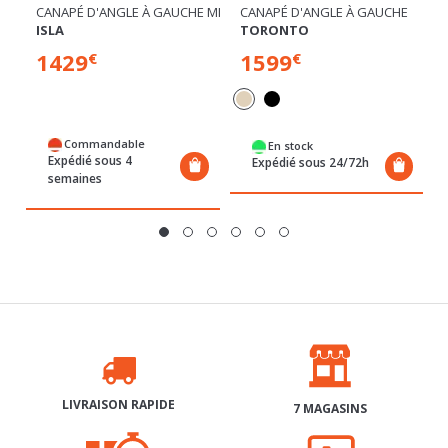
1599
819
€
€
e
Commandable
En stock
Expédié sous 5
Expédié sous 24/72h
semaines
LIVRAISON RAPIDE
7 MAGASINS