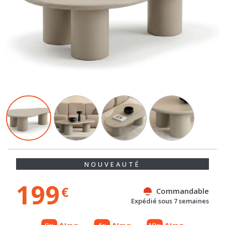
NOUVEAUTÉ
199
€
Commandable
Expédié sous 7 semaines
Gratuit
Gratuit