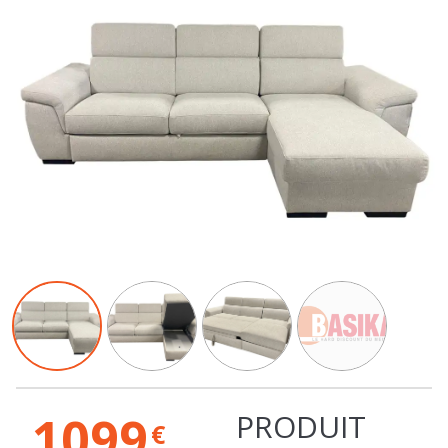
1099
PRODUIT
€
EPUISE