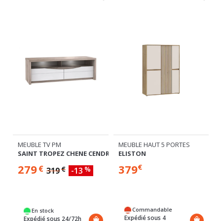
MEUBLE HAUT 5 PORTES
MEUBLE TV PM
ENE RIVIERA/CHENE NOIR
ELISTON
SAINT TROPEZ CHENE CENDRÉ/BLANC BRILLANT
379
279
€
€
€
%
319
-13
Commandable
En stock
Expédié sous 4
Expédié sous 24/72h
semaines