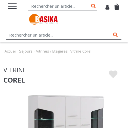
Accueil
·
Séjours
·
Vitrines / Etagères
·
Vitrine Corel
VITRINE
COREL