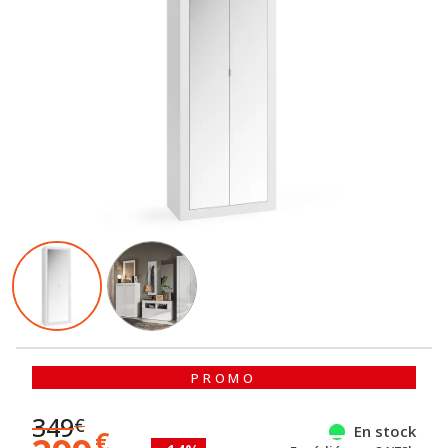
PROMO
349
€
En stock
€
299
- 14%
Expédié sous 24/72h