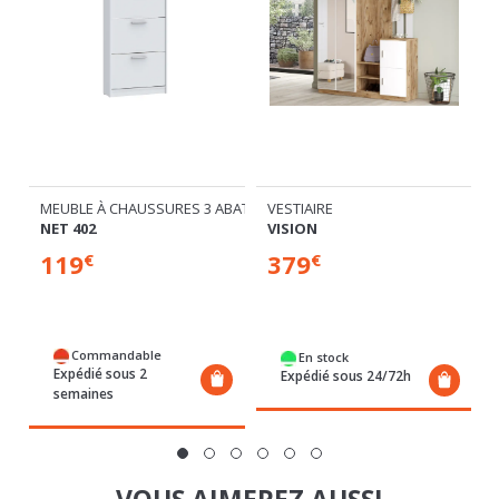
MEUBLE À CHAUSSURES 3 ABATTANTS
VESTIAIRE
IZ
NET 402
VISION
119
379
€
€
Commandable
En stock
Expédié sous 2
Expédié sous 24/72h
semaines
VOUS AIMEREZ AUSSI