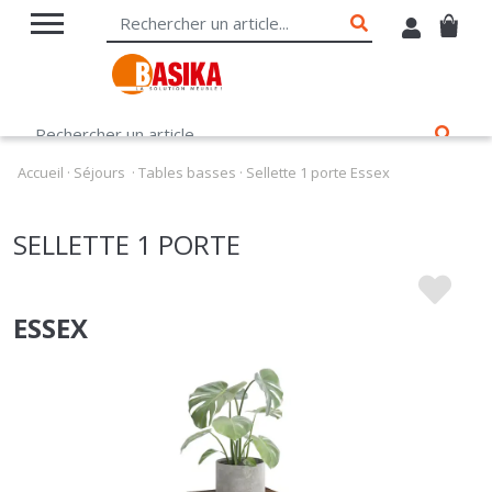
Accueil
·
Séjours
·
Tables basses
·
Sellette 1 porte Essex
SELLETTE 1 PORTE
ESSEX