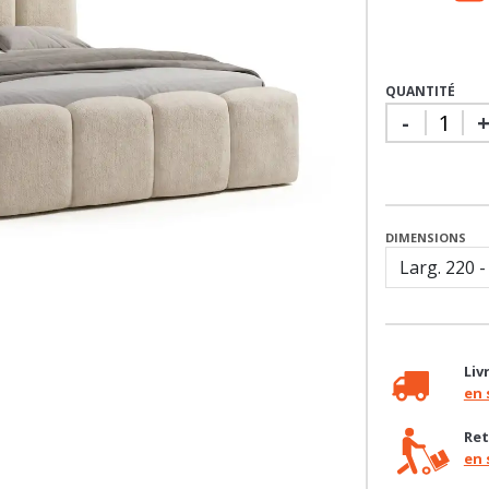
QUANTITÉ
-
DIMENSIONS
Liv
en 
Ret
en 