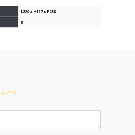
L220 x H117 x P238
3