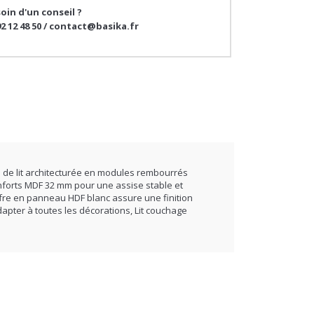
oin d'un conseil ?
92 12 48 50 / contact@basika.fr
te de lit architecturée en modules rembourrés
nforts MDF 32 mm pour une assise stable et
fre en panneau HDF blanc assure une finition
apter à toutes les décorations, Lit couchage