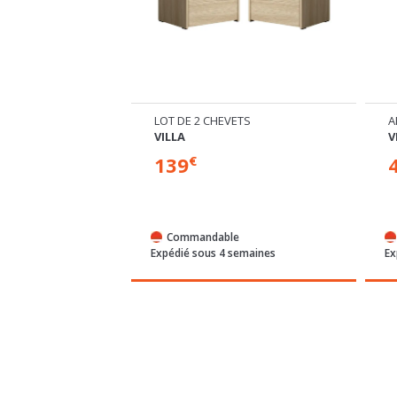
RTES COULISSANTES
LOT DE 2 CHEVETS
A
VILLA
V
139
€
e
Commandable
semaines
Expédié sous 4 semaines
Ex