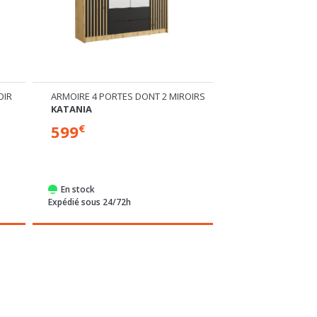
OIR
ARMOIRE 4 PORTES DONT 2 MIROIRS
ARMOIRE 2 PORTE
KATANIA
ARSOLA
599
399
€
€
Plusieurs dimensions di
En stock
Commandable
Expédié sous 24/72h
Expédié sous 4 sem