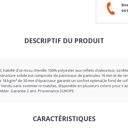
Bes
04 
DESCRIPTIF DU PRODUIT
 habillé d'un tissu chenille 100% polyester aux reflets chaleureux, sa tê
 structure solide est composée de panneaux de particules 16 mm et de re
18 kg/m³ de 30 mm d'épaisseur garantit un confort optimal,le fond de cof
. Vendu sans sommier ni matelas, disponible en plusieurs coloris pour s'ad
mbler. Garantie 2 ans. Provenance EUROPE.
CARACTÉRISTIQUES