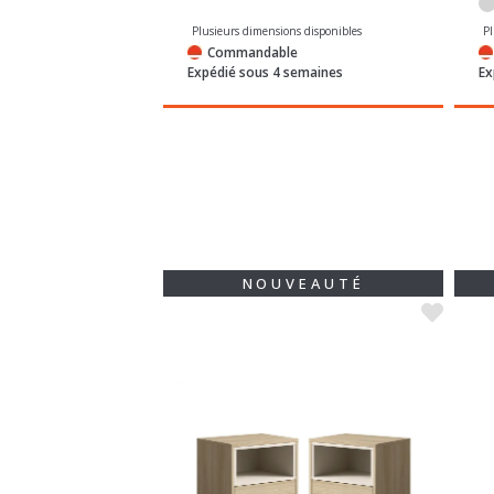
ns disponibles
Plusieurs dimensions disponibles
P
e
Commandable
semaines
Expédié sous 4 semaines
Ex
VEAUTÉ
NOUVEAUTÉ