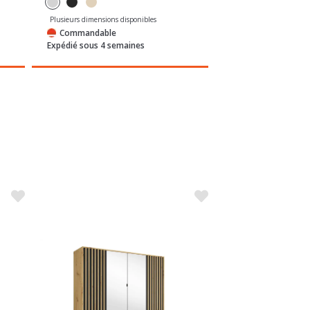
Plusieurs dimensions disponibles
Plusieurs dimensions di
Commandable
Commandable
Expédié sous 4 semaines
Expédié sous 4 sem