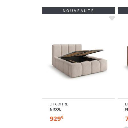
VEAUTÉ
NOUVEAUTÉ
LIT COFFRE
L
NICOL
N
929
€