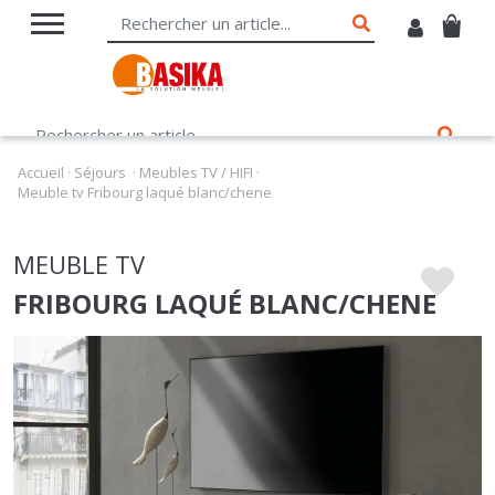
Accueil
·
Séjours
·
Meubles TV / HIFI
·
Meuble tv Fribourg laqué blanc/chene
MEUBLE TV
FRIBOURG LAQUÉ BLANC/CHENE