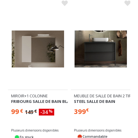
MEUBLE DE SALLE DE BAIN 2 TIROIRS
1 COLONNE
COLONNE 1 PO
STEEL SALLE DE BAIN
G SALLE DE BAIN BLANC/BÉTON
RIO SALLE DE 
399
149
€
€
€
%
49
-34
Plusieurs dimensions disponibles
imensions disponibles
Commandable
Commandab
tock
Expédié sous 4
Expédié sous 
 sous 24/72h
semaines
semaines