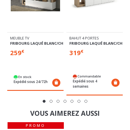
BAHUT 4 PORTES
BAHUT 2 PORTES ET 3 TIROIRS
FRIBOURG LAQUÉ BLANC/CHENE
FRIBOURG LAQUÉ BLANC/CHENE
/CHENE
319
299
€
€
Commandable
Commandable
Expédié sous 4
Expédié sous 4
semaines
semaines
VOUS AIMEREZ AUSSI
PROMO
NOUVE