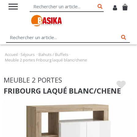
Accueil
·
Séjours
·
Bahuts / Buffets
·
Meuble 2 portes Fribourg laqué blanc/chene
MEUBLE 2 PORTES
FRIBOURG LAQUÉ BLANC/CHENE